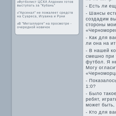
Футболист ЦСКА Алдонин готов
- Есть ли е
выступать за "Кубань"
- Шансы ест
"Арсенал" не пожалеет средств
на Суареса, Игуаина и Руни
создадим вы
В "Металлурге" на просмотре -
стороны мои
очередной новичок
«Черноморец
- Как для в
ли она на и
- В нашей к
смешно при 
футбол. Я н
Могу огласи
«Черноморца
- Показалос
1:0?
- Было тако
ребят, играт
может быть,
- Кто для в