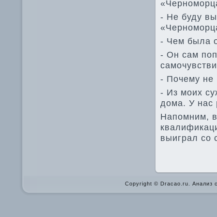
«Черноморц
- Не буду вы
«Черноморца
- Чем была 
- Он сам по
самочувствия
- Почему не
- Из моих су
дома. У нас
Напомним, в
квалификаци
выиграл со с
Copyright © Dracao.ru. Анализ