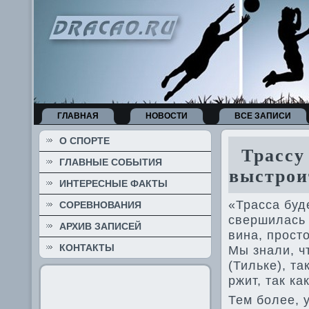
ГЛАВНАЯ
НОВОСТИ
ВСЕ ЗАПИСИ
О СПОРТЕ
Трассу 
ГЛАВНЫЕ СОБЫТИЯ
выстроит
ИНТЕРЕСНЫЕ ФАКТЫ
«Трасса буде
СОРЕВНОВАНИЯ
све­ршилась
АРХИВ ЗАПИСЕЙ
вина, прост
КОНТАКТЫ
Мы знали, ч
(Тильке), т
ржит, так ка
Тем более, 