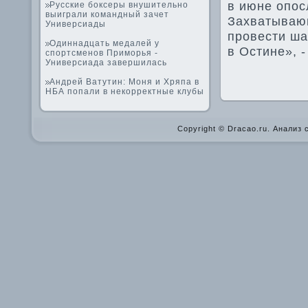
в июне опос
Русские боксеры внушительно
выиграли командный зачет
Захватывающ
Универсиады
прове­сти ш
Одиннадцать медалей у
в Остине», -
спортсменов Приморья -
Универсиада завершилась
Андрей Ватутин: Моня и Хряпа в
НБА попали в некорректные клубы
Copyright © Dracao.ru. Анализ