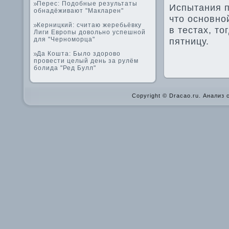
Перес: Подобные результаты
Испытания п
обнадёживают "Макларен"
что основно
Керницкий: считаю жеребьёвку
в тестах, то
Лиги Европы довольно успешной
для "Черноморца"
пятницу.
Да Кошта: Было здорово
провести целый день за рулём
болида "Ред Булл"
Copyright © Dracao.ru. Анализ