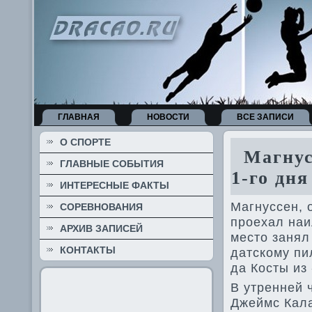
ГЛАВНАЯ
НОВОСТИ
ВСЕ ЗАПИСИ
О СПОРТЕ
Магнусс
ГЛАВНЫЕ СОБЫТИЯ
1-го дн
ИНТЕРЕСНЫЕ ФАКТЫ
Магнуссен, 
СОРЕВНОВАНИЯ
проехал наи
АРХИВ ЗАПИСЕЙ
место занял
КОНТАКТЫ
датскому пи
да Косты из
В утренней 
Джеймс Кала