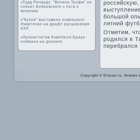
российскую,
Тодд Ричардс: "Везина Трофи" не
собьет Бобровского с пути к
выступление
величию
большой опы
"Кузня" выставила новенького
летний футб
Никитенко на драфт расширения
КХЛ
Отметим, чт
Легкоатлетка Кэмпбелл-Браун
родился в Т
поймана на допинге
перебрался 
Copyright © Dracao.ru. Анализ