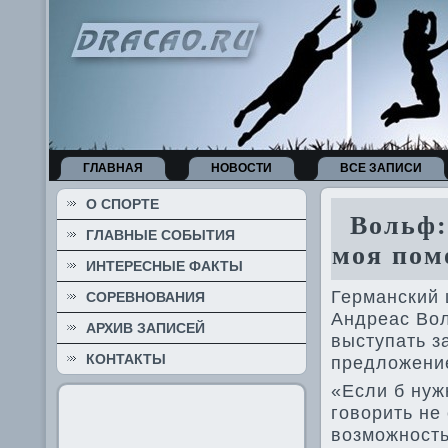
ГЛАВНАЯ
НОВОСТИ
ВСЕ ЗАПИСИ
О СПОРТЕ
Вольф: 
ГЛАВНЫЕ СОБЫТИЯ
моя пом
ИНТЕРЕСНЫЕ ФАКТЫ
Германский 
СОРЕВНОВАНИЯ
Андреас Вол
АРХИВ ЗАПИСЕЙ
выступать з
КОНТАКТЫ
предложение
«Если б нуж
говорить не
возможность