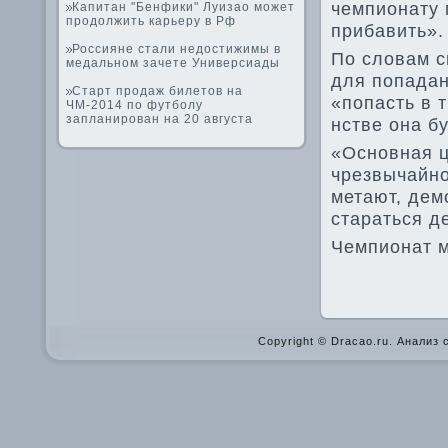
чемпионату м
Капитан "Бенфики" Луизао может
продолжить карьеру в Рф
прибавить».
Россияне стали недостижимы в
По словам с
медальном зачете Универсиады
для попадан
Старт продаж билетов на
«попасть в 
ЧМ-2014 по футболу
запланирован на 20 августа
нстве­ она б
«Основная ц
чрезвычайно
метают, де­
стараться д
Чемпионат ми
Copyright © Dracao.ru. Анализ