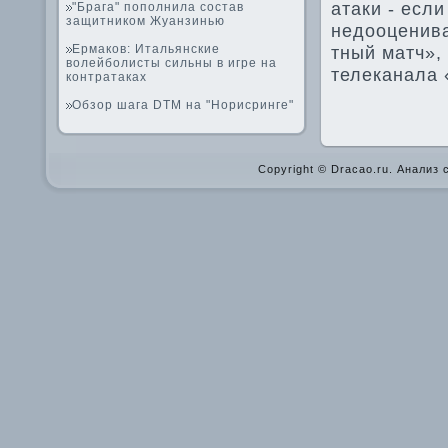
атаки - если
"Брага" пополнила состав
защитником Жуанзинью
недооценива
Ермаков: Итальянские
тный матч»,
волейболисты сильны в игре на
телеканала 
контратаках
Обзор шага DTM на "Норисринге"
Copyright © Dracao.ru. Анализ