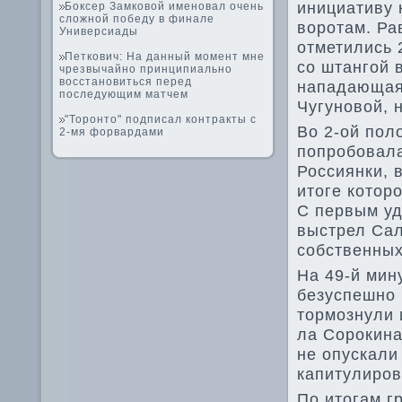
инициативу 
Боксер Замковой именовал очень
сложной победу в финале
воротам. Ра
Универсиады
отметились 
Петкович: На данный момент мне
со штангой 
чрезвычайно принципиально
восстановиться перед
нападающая 
последующим матчем
Чугуновой, 
"Торонто" подписал контракты с
Во 2-ой пол
2-мя форвардами
попробовала
Россиянки, в
итоге котор
С первым уд
выстрел Сал
собстве­нны
На 49-й мин
безуспешно 
тормознули 
ла Сорокина
не опускали
капитулиров
По итогам г