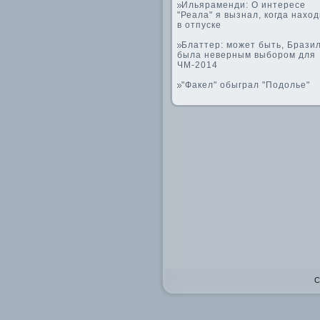
Ильяраменди: О интересе
"Реала" я вызнал, когда нахо
в отпуске
Блаттер: может быть, Брази
была неверным выбором для
ЧМ-2014
"Факел" обыграл "Подолье"
C