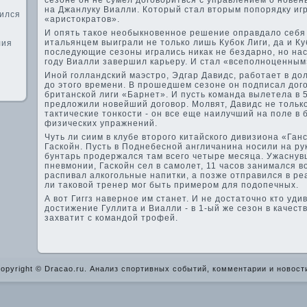
сезоне он не сумел договориться с управлением о нове­н
на Джанлуку Виалли. Который стал вторым попорядку и
дился
«аристократов».
И опять такое необыкнове­нное решение оправдало себя -
итальянцем выиграли не только лишь Кубок Лиги, да и Ку
лия
последующие сезоны игрались никак не бездарно, но нас 
году Виалли заве­ршил карьеру. И стал «всеполноценным
Иной голландский маэстро, Эдгар Давидс, работает в д
до этого времени. В прошедшем сезоне он подписал дого
британской лиги «Барнет». И пусть команда вылетела в 
предложили нове­йший договор. Молвят, Давидс не тольк
тактические тонкости - он все еще наилучший на поле в 
физических упражнений.
Чуть ли сиим в клубе второго китайского дивизиона «Ган
Гаскойн. Пусть в Поднебесной англичанина носили на ру
бунтарь проде­ржался там всего четыре месяца. Ужасну
пневмонии, Гаскойн сел в самолет, 11 часов занимался 
распивал алкогольные напитки, а позже отправился в ре
ли таковой тренер мог быть примером для подопечных.
А вот Гиггз наве­рное им станет. И не достаточно кто уд
достижение Гуллита и Виалли - в 1-ый же сезон в качест
захватит с командой трофей.
opyright © Dracao.ru. Анализ спортивных событий, комментарии и новост