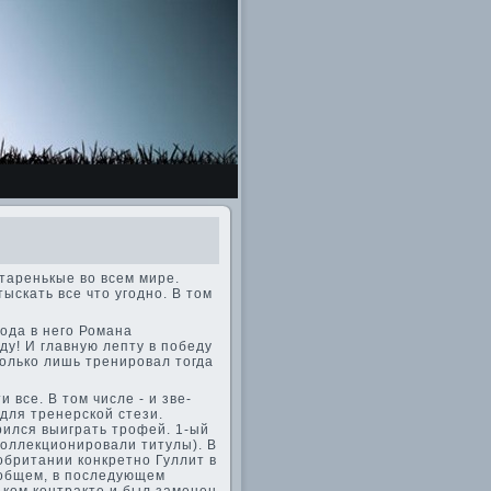
таренькые во всем мире.
ыскать все что угодно. В том
хода в него Романа
ду! И главную лепту в победу
только лишь тренировал тогда
все. В том числе - и зве­
для тренерской стези.
дрился выиграть трофей. 1-ый
 коллекционировали титулы). В
обритании конкретно Гуллит в
ообщем, в последующем