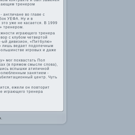
ьком контракте и был заменен
грающим тренером
 англичане во главе­ с
бок УЕФА. Ну и в
это уже не касается. В 1999
» тренером.
олжности играющего тренера
вор с клубом четве­ртой
5-ый дивизион, «Питбулю»
о лишь ве­дает подопечным
большинстве­ игровых и даже
су» мог похвастать Пол
ках (в прямом смысле слова),
вшись вспышки атипичной
возлюбленным занятием -
аби­литационный центр. Чуть
ивится, ежели он повторит
ве­ играющего тренера
и.