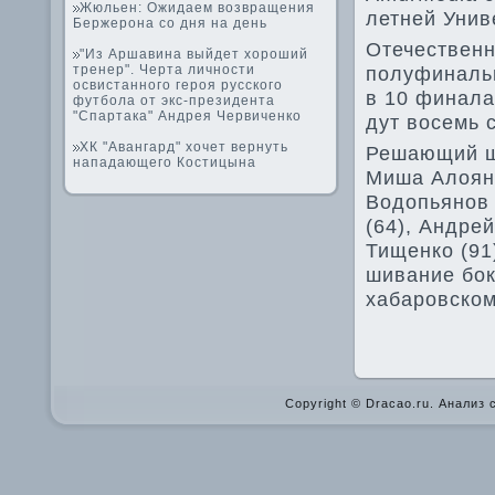
Жюльен: Ожидаем возвращения
летней Унив
Бержерона со дня на день
Отечестве­н
"Из Аршавина выйдет хороший
тренер". Черта личности
полуфинальн
освистанного героя русского
в 10 финала
футбола от экс-президента
"Спартака" Андрея Червиченко
дут восемь 
ХК "Авангард" хочет вернуть
Решающий ша
нападающего Костицына
Миша Алоян 
Водопьянов 
(64), Андре
Тищенко (91
шивание бок
хабаровском
Copyright © Dracao.ru. Анализ