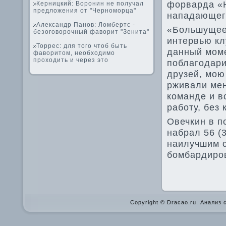
форварда «Н
Керницкий: Воронин не получал
предложения от "Черноморца"
нападающего
Александр Панов: Ломбертс -
«Большущее с
безоговорочный фаворит "Зенита"
интервью кл
Торрес: для того чтоб быть
данный моме
фаворитом, необходимо
проходить и через это
поблагодари
друзей, мою
рживали мен
команде­ и 
работу, без 
Ове­чкин в п
набрал 56 (
наилучшим с
бомбардиров
Copyright © Dracao.ru. Анализ