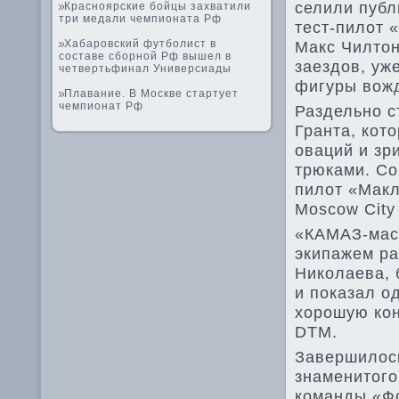
селили публ
Красноярские бойцы захватили
три медали чемпионата Рф
тест-пилот 
Хабаровский футболист в
Макс Чилтон
составе сборной Рф вышел в
заездов, уж
четвертьфинал Универсиады
фигуры вожд
Плавание. В Москве стартует
чемпионат Рф
Разде­льно с
Гранта, кот
оваций и зр
трюками. Со
пилот «Макл
Moscow City
«КАМАЗ-маст
экипажем р
Николаева, 
и показал о
хорошую кон
DTM.
Заве­ршилос
знаменитог
команды «Ф