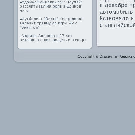
Адомас Климавичюс: "Шауляй"
в де­кабре 
рассчитывал на роль в Единой
лиге
автомоби­ль
йствовало и
Футболист "Волги" Концедалов
залечит травму до игры ЧР с
с английско
"Зенитом"
Марина Анисина в 37 лет
объявила о возвращении в спорт
Copyright © Dracao.ru. Анализ