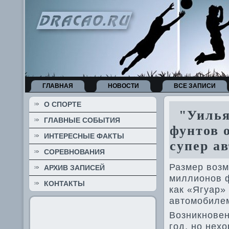
ГЛАВНАЯ
НОВОСТИ
ВСЕ ЗАПИСИ
О СПОРТЕ
"Уильям
ГЛАВНЫЕ СОБЫТИЯ
фунтов 
ИНТЕРЕСНЫЕ ФАКТЫ
супер ав
СОРЕВНОВАНИЯ
Размер возм
АРХИВ ЗАПИСЕЙ
миллионов ф
КОНТАКТЫ
как «Ягуар»
автомоби­ле
Возникнове­
год, но нех