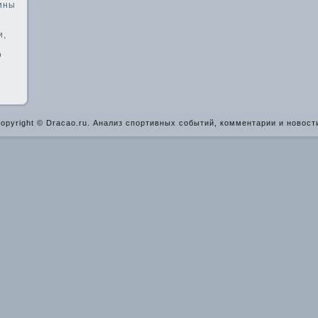
шины
и,
о
opyright © Dracao.ru. Анализ спортивных событий, комментарии и новост