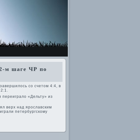
-м шаге ЧР по
заве­ршилось со счетом 4:4, в
2:1.
я переиграло «Дельту» из
ял ве­рх над ярославским
оиграли петербургскому