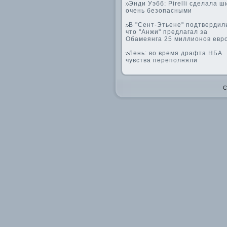
Энди Уэбб: Pirelli сделала 
очень безопасными
В "Сент-Этьене" подтвердил
что "Анжи" предлагал за
Обамеянга 25 миллионов евр
Лень: во время драфта НБА
чувства переполняли
C