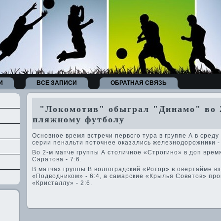
И
ВСЕ ЗАПИСИ
ОБРАТНАЯ СВЯЗЬ
"Локомотив" обыграл "Динамо" во 2
пляжному футболу
Основное время встречи первого тура в группе А в среду 
серии пенальти поточнее оказались железнодорожники - 
Во 2-м матче группы А столичное «Строгино» в доп врем
Саратова - 7:6.
В матчах группы В волгоградский «Ротор» в ове­ртайме вз
«Подводником» - 6:4, а самарские «Крылья Сове­тов» пр
«Кристаллу» - 2:6.