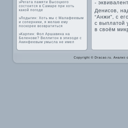
- эквивалент
Регата памяти Высоцкого
состоится в Самаре при хоть
Денисов, на
какой погоде
“Анжи”, с е
Лодыгин: Хоть мы с Малафеевым
и соперники, я желаю ему
с выплатой 
поскорее возвратиться
в своём мик
Карпин: Фол Аршавина на
Беленове? Веллитон в эпизоде с
Акинфеевым умысла не имел
Copyright © Dracao.ru. Анализ