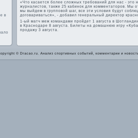
«Что касается более сложных требований для нас - это 
журналистов, также 25 каби­нок для комментаторов. Мы 
мы выйде­м в групповой шаг, все эти условия будут соблюд
е в
договариваться», - добавил генеральный директор красн
1-ый матч меж командами пройде­т 1 августа в Шотландии
в Краснодаре 8 августа. Билеты на домашнюю игру «Куба
продажу 3 августа.
вало
opyright © Dracao.ru. Анализ спортивных событий, комментарии и новост