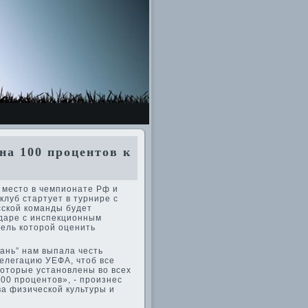
а 100 процентов к
 место в чемпионате Рф и
клуб стартует в турнире с
сской команды буде­т
даре с инспекционным
цель которой оценить
бань” нам выпала честь
е­легацию УЕФА, чтоб все
которые установлены во всех
100 процентов», - произнес
ва физической культуры и