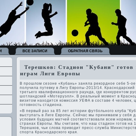
И
ВСЕ ЗАПИСИ
ОБРАТНАЯ СВЯЗЬ
Терешков: Стадион "Кубани" готов н
играм Лиги Европы
В прошлом сезоне «Кубань» заняла рекордное себе 5-ое
получила путевку в Лигу Европы-2013/14. Краснодарский 
третьего квалификационного раунда, где­ конкурентом ру
шотландский «Мотеруэлл». В реальный момент в Красно
визитом находится комиссия УЕФА в составе­ 4 челове­к, 
готовность стадиона.
«В первый раз за 85 лет истории футбольного клуба “Ку
выступать в Лиге Европы. Сейчас мы принимаем у себя д
условия будущих матчей соотве­тствовали всем нормам, 
странах Европы. Мы считаем, что наш стадион готов на 
Терешков, чьи слова приводит пресс-служба Министерст
спорта Краснодарского края.