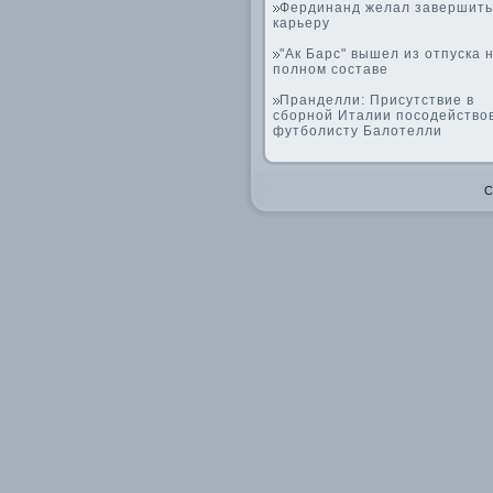
Фердинанд желал завершить
карьеру
"Ак Барс" вышел из отпуска н
полном составе
Пранделли: Присутствие в
сборной Италии посодейство
футболисту Балотелли
C