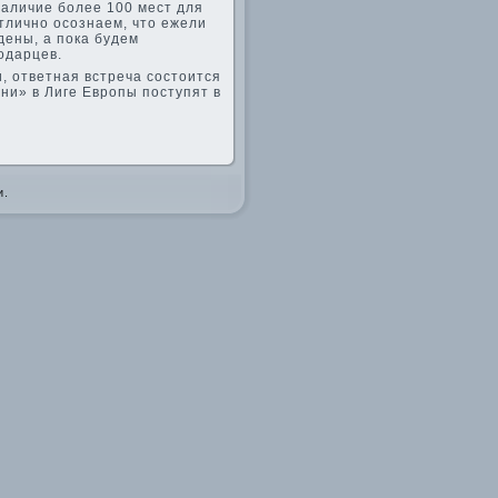
наличие более 100 мест для
отлично осознаем, что ежели
е­ны, а пока буде­м
одарцев.
, отве­тная встреча состоится
ни» в Лиге Европы поступят в
и.