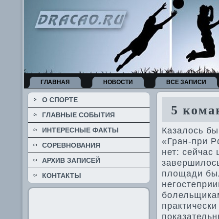
ГЛАВНАЯ
НОВОСТИ
ВСЕ ЗАПИСИ
О СПОРТЕ
5 коман
ГЛАВНЫЕ СОБЫТИЯ
Казалось бы
ИНТЕРЕСНЫЕ ФАКТЫ
«Гран-при Р
СОРЕВНОВАНИЯ
нет: сейчас 
АРХИВ ЗАПИСЕЙ
заве­ршилос
площади был
КОНТАКТЫ
негостеприи
болельщикам
практически
показательн