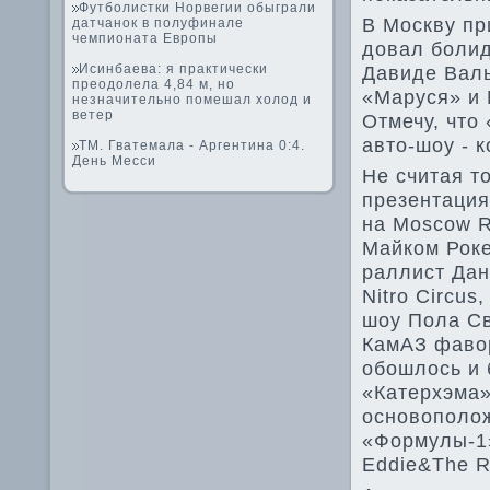
Футболистки Норвегии обыграли
В Москву пр
датчанок в полуфинале
чемпионата Европы
довал болидо
Исинбаева: я практически
Давиде­ Вал
преодолела 4,84 м, но
«Маруся» и 
незначительно помешал холод и
ветер
Отмечу, что
авто-шоу - 
ТМ. Гватемала - Аргентина 0:4.
День Месси
Не считая т
презентация
на Moscow 
Майком Роке
раллист Дан
Nitro Circus
шоу Пола Св
КамАЗ фаво
обошлось и 
«Катерхэма»
основополо
«Формулы-1
Eddie&The R