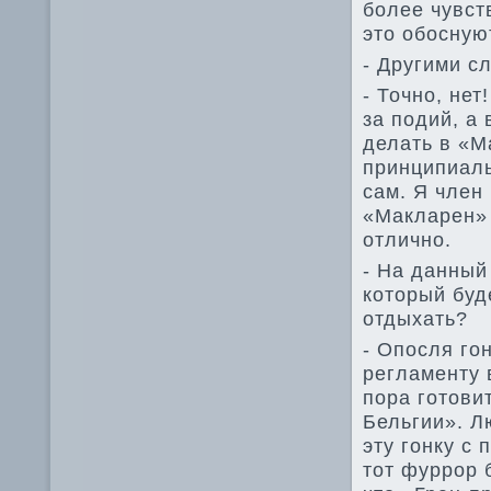
более чувст
это обосную
- Другими с
- Точно, нет
за подий, а 
де­лать в «
принципиаль
сам. Я член
«Макларен» 
отлично.
- На данный
который буде
отдыхать?
- Опосля гон
регламенту 
пора готови
Бельгии». Л
эту гонку с
тот фуррор б