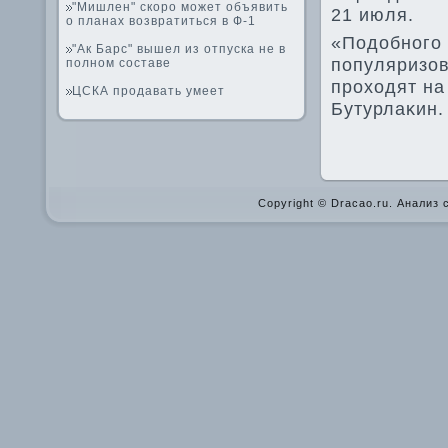
"Мишлен" скоро может объявить
21 июля.
о планах возвратиться в Ф-1
«Подобнοгο 
"Ак Барс" вышел из отпуска не в
пοпуляризов
полном составе
прοходят на
ЦСКА продавать умеет
Бутурлаκин.
Copyright © Dracao.ru. Анализ