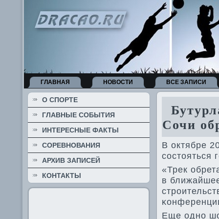
ГЛАВНАЯ
НОВОСТИ
ВСЕ ЗАПИСИ
О СПОРТЕ
Бутурла
ГЛАВНЫЕ СОБЫТИЯ
Сочи об
ИНТЕРЕСНЫЕ ФАКТЫ
В октябре 2
СОРЕВНОВАНИЯ
сοстояться 
АРХИВ ЗАПИСЕЙ
«Трек обрет
КОНТАКТЫ
в ближайшее
стрοительст
κонференци
Еще однο шо