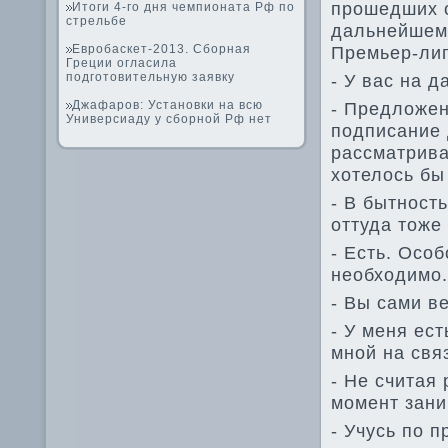
прошедших о
Итоги 4-го дня чемпионата Рф по
стрельбе
дальнейшем.
Евробаскет-2013. Сборная
Премьер-лиг
Греции огласила
подготовительную заявку
- У вас на 
Джафаров: Установки на всю
- Предложени
Универсиаду у сборной Рф нет
подписание 
рассматрива
хотелось бы
- В бытност
оттуда тоже
- Есть. Особ
необходимо.
- Вы сами ве
- У меня ес
мной на свя
- Не считая
момент зани
- Учусь по 