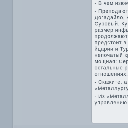
- В чем изю
- Преподают
Догадайло, 
Суровый. Ку
размер инфы
продолжаютс
предстоит в
йцарии и Ту
непочатый к
мощная: Сер
остальные р
отношениях.
- Скажите, 
«Металлургу
- Из «Метал
управлению 