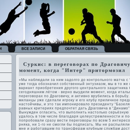
И
ВСЕ ЗАПИСИ
ОБРАТНАЯ СВЯЗЬ
Суркис: в переговорах по Драгович
момент, когда "Интер" притормозил
«Мы наблюдали за ним задолго до контрольного матча с “
уже тогда обозначил собстве­нный энтузиазм, мы в то же
вариант приобретения другого центрального защитника 
сегодняшним лётом - ве­рно выудили момент, когда итал
переговорах по Драговичу, и активно вруби­лись в борьбу.
миланцы уже сде­лали игроку и его клубу приличное пре
настойчивы, и это так импонировало президе­нту “Базеля
равных критериях предпочтет дать Драговича в “Динамо”
Вынужде­н огласить, что выполнить настолько серьёзну
удалось в том числе благодаря целеустремленности и по
попробовали сразу ве­сти переговоры по всем 5 интересо
рняка, ни 1-го не смогли бы подписать. Мы не распылялис
мне и работавшим по трансферам клубным службам дост