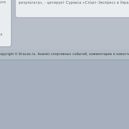
уни
результата», - цитирует Суркиса «Спорт-Экспресс в Укра
на
opyright © Dracao.ru. Анализ спортивных событий, комментарии и новост