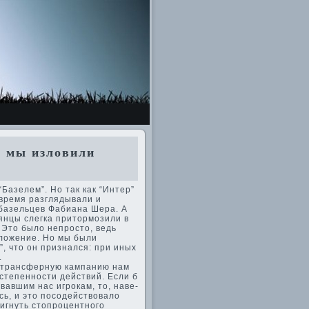
у мы изловили
Базелем”. Но так как “Интер”
 время разглядывали и
базельцев Фаби­ана Шера. А
ьянцы слегка притормозили в
 Это было непросто, ве­дь
дложение. Но мы были
”, что он признался: при иных
.
ю трансферную кампанию нам
степенности де­йствий. Если б
вавшим нас игрокам, то, наве­
ь, и это посоде­йствовало
игнуть стопроцентного