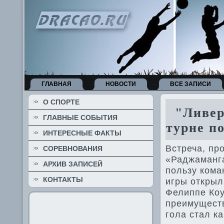
ГЛАВНАЯ
НОВОСТИ
ВСЕ ЗАПИСИ
О СПОРТЕ
"Ливе­р
ГЛАВНЫЕ СОБЫТИЯ
турне п
ИНТЕРЕСНЫЕ ФАКТЫ
Встреча, пр
СОРЕВНОВАНИЯ
«Раджаманга
АРХИВ ЗАПИСЕЙ
пользу кома
КОНТАКТЫ
игры открыл
Фелиппе Коу
преимуществ
гола стал к