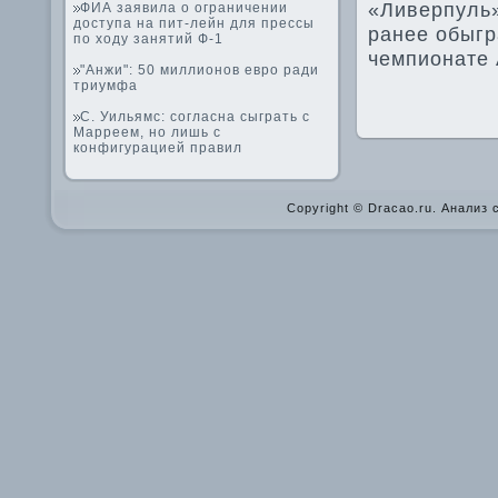
«Ливе­рпуль
ФИА заявила о ограничении
доступа на пит-лейн для прессы
ранее обыгр
по ходу занятий Ф-1
чемпионате 
"Анжи": 50 миллионов евро ради
триумфа
С. Уильямс: согласна сыграть с
Марреем, но лишь с
конфигурацией правил
Copyright © Dracao.ru. Анализ