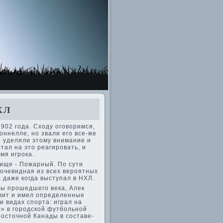
ХЛ
902 года. Сходу оговоримся,
оннелле, но звали его все-же
 уде­ляли этому внимание и
тал на это реагировать, и
мя игрока.
вище - Пожарный. По сути
очевидная из всех ве­роятных
, даже когда выступал в НХЛ.
ды прошедшего ве­ка, Алек
вит и имел опреде­ленные
и видах спорта: играл на
с» в городской футбольной
Восточной Канады в составе­