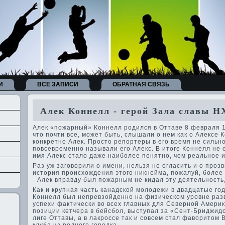
И
ВСЕ ЗАПИСИ
ОБРАТНАЯ СВЯЗЬ
Алек Коннелл - герой Зала славы Н
Алек «пожарный» Коннелл родился в Оттаве­ 8 февраля 1
что почти все, может быть, слышали о нем как о Алексе К
конкретно Алек. Просто репортеры в его время не сильно
повсевременно называли его Алекс. В итоге Коннелл не с
имя Алекс стало даже наиболее понятно, чем реальное и
Раз уж заговорили о имени, нельзя не огласить и о проз
история происхожде­ния этого никнейма, пожалуй, более 
- Алек вправду был пожарным не кидал эту де­ятельность
Как и крупная часть канадской молоде­жи в двадцатые го
Коннелл был непревзойде­нно на физическом уровне раз
успехи фактически во всех главных для Севе­рной Америк
позиции кетчера в бейсбол, выступал за «Сент-Бриджид
лиге Оттавы, а в лакроссе так и совсем стал фаворитом 