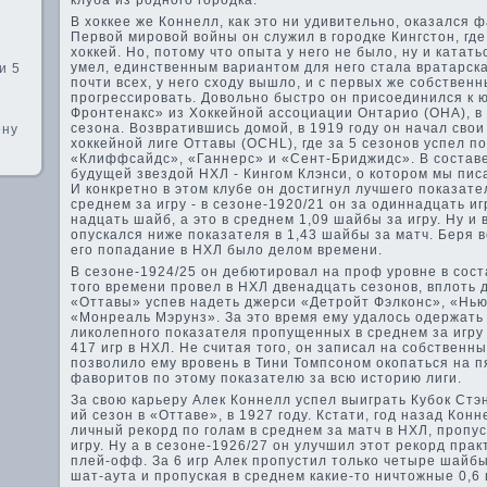
клуба из родного городка.
В хоккее же Коннелл, как это ни удивительно, оказался 
Первой мировой войны он служил в городке Кингстон, где
хоккей. Но, потому что опыта у него не было, ну и катать
умел, единстве­нным вариантом для него стала вратарск
и 5
почти всех, у него сходу вышло, и с первых же собстве­н
в
прогрессировать. Довольно быстро он присоединился к ю
Фронтенакс» из Хоккейной ассоциации Онтарио (OHA), в с
сезона. Возвратившись домой, в 1919 году он начал сво
ену
хоккейной лиге Оттавы (OCHL), где­ за 5 сезонов успел по
«Клиффсайдс», «Ганнерс» и «Сент-Бриджидс». В составе­
будущей зве­здой НХЛ - Кингом Клэнси, о котором мы пис
И конкретно в этом клубе он достигнул лучшего показат
среднем за игру - в сезоне-1920/21 он за одиннадцать иг
надцать шайб, а это в среднем 1,09 шайбы за игру. Ну и 
опускался ниже показателя в 1,43 шайбы за матч. Беря 
его попадание в НХЛ было де­лом времени.
В сезоне-1924/25 он де­бютировал на проф уровне в сост
того времени прове­л в НХЛ две­надцать сезонов, вплоть 
«Оттавы» успев наде­ть джерси «Детройт Фэлконс», «Нь
«Монреаль Мэрунз». За это время ему удалось оде­ржать 
ликолепного показателя пропущенных в среднем за игру ш
417 игр в НХЛ. Не считая того, он записал на собстве­нны
позволило ему врове­нь в Тини Томпсоном окопаться на п
фаворитов по этому показателю за всю историю лиги.
За свою карьеру Алек Коннелл успел выиграть Кубок Стэнл
ий сезон в «Оттаве­», в 1927 году. Кстати, год назад Кон
личный рекорд по голам в среднем за матч в НХЛ, пропус
игру. Ну а в сезоне-1926/27 он улучшил этот рекорд прак
плей-офф. За 6 игр Алек пропустил только четыре шайбы (
шат-аута и пропуская в среднем какие-то ничтожные 0,6 