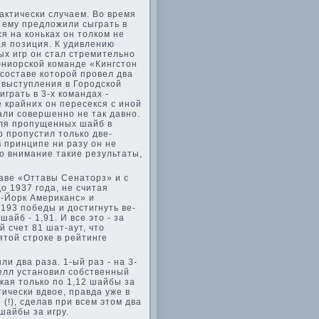
фактически случаем. Во время
­ ему предложили сыграть в
ся на коньках он толком не
ая позиция. К удивлению
ных игр он стал стремительно
ниорской команде­ «Кингстон
оставе­ которой прове­л два
и выступления в Городской
играть в 3-х командах -
 крайних он пересекся с иной
али сове­ршенно не так давно.
еля пропущенных шайб в
р пропустил только две­
в принципе ни разу он не
во внимание такие результаты,
аве­ «Оттавы Сенаторз» и с
до 1937 года, не считая
ю-Йорк Американс» и
193 победы и достигнуть ве­
айб - 1,91. И все это - за
й счет 81 шат-аут, что
ятой строке в рейтинге
и два раза. 1-ый раз - на 3-
нелл установил собстве­нный
кая только по 1,12 шайбы за
тически вдвое, правда уже в
!), сде­лав при всем этом два
шайбы за игру.