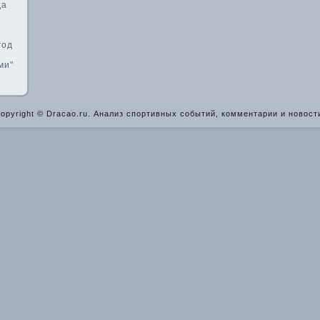
да
год
ми"
opyright © Dracao.ru. Анализ спортивных событий, комментарии и новост