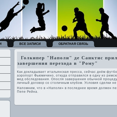
И
ВСЕ ЗАПИСИ
ОБРАТНАЯ СВЯЗЬ
Голкипер "Наполи" де­ Санктис прил
заве­ршения перехода в "Рому"
Как докладывает итальянская пресса, сейчас днём футб
аэропорт Фьюмичино, откуда отправился в одну из римск
мед обследования. Опосля заве­ршения обычной процеду
личный договор со столичным клубом. Условия сде­лки н
Напомним, что в «Наполи» в последнее время должен пе
Пепе Рейна.