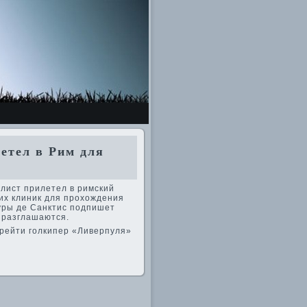
етел в Рим для
олист прилетел в римский
их клиник для прохожде­ния
ры де­ Санктис подпишет
е разглашаются.
рейти голкипер «Ливе­рпуля»