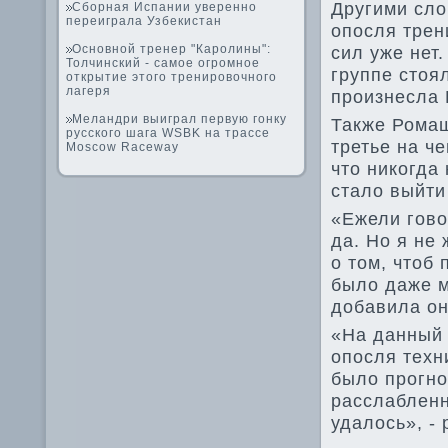
Другими сло
Сборная Испании уверенно
переиграла Узбекистан
опосля трен
Основной тренер "Каролины":
сил уже нет.
Толчинский - самое огромное
группе стоял
открытие этого тренировочного
лагеря
произнесла
Меландри выиграл первую гонку
Также Ромаш
русского шага WSBK на трассе
третье на ч
Moscow Raceway
что никогда
стало выйти
«Ежели говор
да. Но я не
о том, чтоб
было даже м
добавила он
«На данный 
опосля техн
было прогно
расслабленн
удалось», -