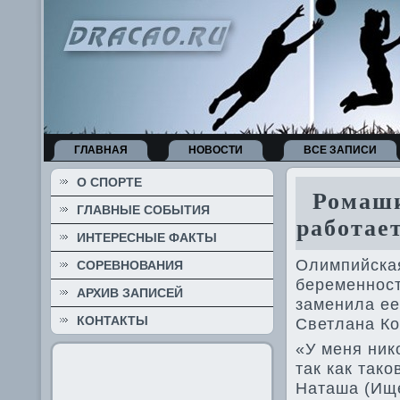
ГЛАВНАЯ
НОВОСТИ
ВСЕ ЗАПИСИ
О СПОРТЕ
Ромашин
ГЛАВНЫЕ СОБЫТИЯ
работае
ИНТЕРЕСНЫЕ ФАКТЫ
Олимпийская
СОРЕВНОВАНИЯ
беременнос
АРХИВ ЗАПИСЕЙ
заменила ее
КОНТАКТЫ
Све­тлана К
«У меня нико
так как так
Наташа (Ище