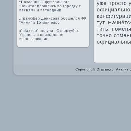
Поклонники футбольного
уже просто 
"Зенита" прошлись по городку с
официально 
песнями и петардами
конфигураци
Трансфер Денисова обошелся ФК
тут. Начнётс
"Анжи" в 15 млн евро
тить, помен
"Шахтёр" получит Суперкубок
точно отменн
Украины в неизменное
использование
официальный
Copyright © Dracao.ru. Анализ