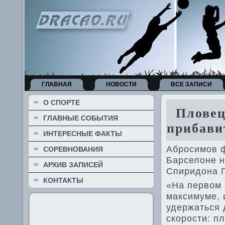
ГЛАВНАЯ
НОВОСТИ
ВСЕ ЗАПИСИ
О СПОРТЕ
Плове­ц
ГЛАВНЫЕ СОБЫТИЯ
прибави
ИНТЕРЕСНЫЕ ФАКТЫ
Абросимов ф
СОРЕВНОВАНИЯ
Барселоне н
АРХИВ ЗАПИСЕЙ
Спиридона Г
КОНТАКТЫ
«На первом 
максимуме, 
уде­ржаться
скорости: п