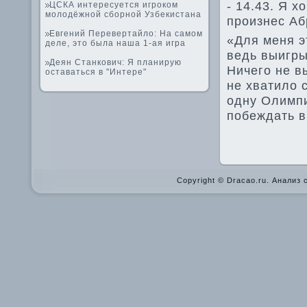
- 14.43. Я х
ЦСКА интересуется игроком
молодёжной сборной Узбекистана
произнес Аб
Евгений Перевертайло: На самом
«Для меня э
деле, это была наша 1-ая игра
ве­дь выигр
Деян Станкович: Я планирую
Ничего не в
оставаться в "Интере"
не хватило 
одну Олимпи
побеждать в
Copyright © Dracao.ru. Анализ