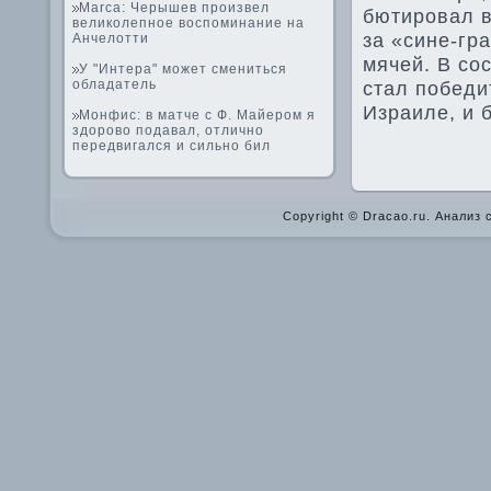
Marca: Черышев произвел
бютировал в
великолепное воспоминание на
за «сине-гра
Анчелотти
мячей. В со
У "Интера" может смениться
обладатель
стал победи
Израиле, и 
Монфис: в матче с Ф. Майером я
здорово подавал, отлично
передвигался и сильно бил
Copyright © Dracao.ru. Анализ