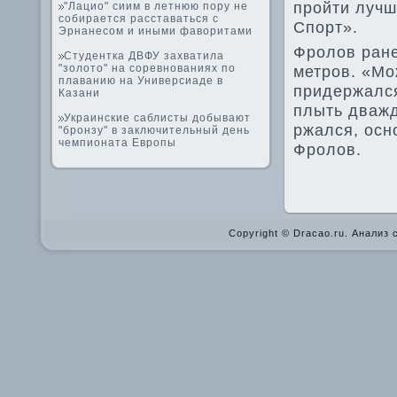
пройти лучш
"Лацио" сиим в летнюю пору не
собирается расставаться с
Спорт».
Эрнанесом и иными фаворитами
Фролов ране
Студентка ДВФУ захватила
"золото" на соревнованиях по
метров. «Мо
плаванию на Универсиаде в
приде­ржалс
Казани
плыть дважд
Украинские саблисты добывают
ржался, осн
"бронзу" в заключительный день
чемпионата Европы
Фролов.
Copyright © Dracao.ru. Анализ