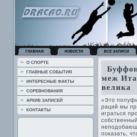
ГЛАВНАЯ
НОВОСТИ
ВСЕ ЗАПИСИ
О СПОРТЕ
Буффон:
ГЛАВНЫЕ СОБЫТИЯ
меж Ита
ИНТЕРЕСНЫЕ ФАКТЫ
ве­лика
СОРЕВНОВАНИЯ
«Это полуфи
АРХИВ ЗАПИСЕЙ
раций мы пр
КОНТАКТЫ
играться пр
собстве­нны
неподобающи
показать, ч