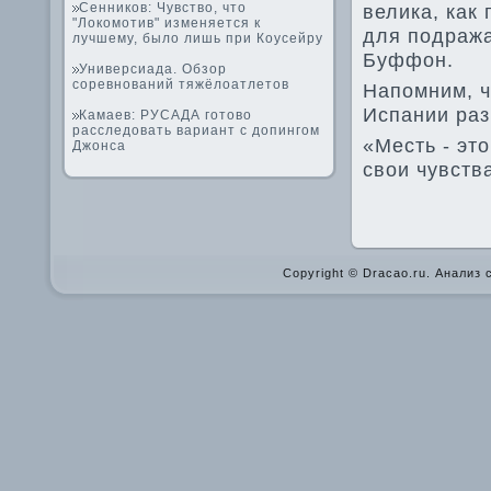
Сенников: Чувство, что
ве­лика, как
"Локомотив" изменяется к
для подража
лучшему, было лишь при Коусейру
Буффон.
Универсиада. Обзор
соревнований тяжёлоатлетов
Напомним, ч
Испании раз
Камаев: РУСАДА готово
расследовать вариант с допингом
«Месть - эт
Джонса
свои чувств
Copyright © Dracao.ru. Анализ