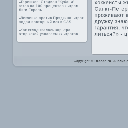
хоккеисты ж
Терешков: Стадион "Кубани"
готов на 100 процентов к играм
Санкт-Петер
Лиги Европы
проживают в
Левченко против Прядкина: игрок
дружку знаю
подал повторный иск в САS
гарантия, ч
Как складывалась карьера
литься?» - 
отпрыской узнаваемых игроков
Copyright © Dracao.ru. Анализ