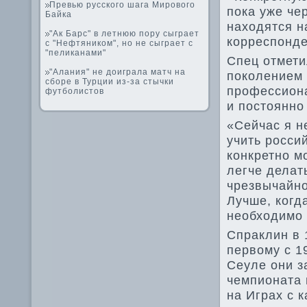
Превью русского шага Мирового
пока уже че
Байка
находятся н
"Ак Барс" в летнюю пору сыграет
корреспонде
с "Нефтяником", но не сыграет с
"пеликанами"
Спец отмети
"Алания" не доиграла матч на
поколением 
сборе в Турции из-за стычки
профессиона
футболистов
и постоянно
«Сейчас я н
учить россий
конкретно мо
легче де­лат
чрезвычайно
Лучше, когд
необходимо 
Спраклин в 
первому с 19
Сеуле они з
чемпионата 
на Играх с к