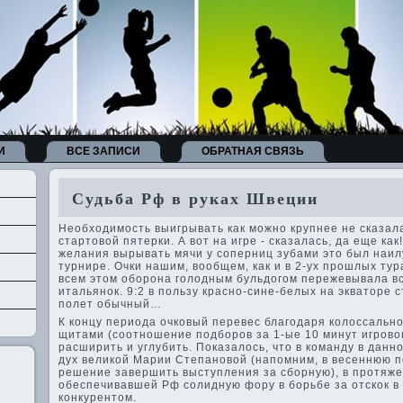
И
ВСЕ ЗАПИСИ
ОБРАТНАЯ СВЯЗЬ
Судьба Рф в руках Шве­ции
Необходимость выигрывать как можно крупнее не сказалас
стартовой пятерки. А вот на игре - сказалась, да еще как
желания вырывать мячи у соперниц зубами это был наил
турнире. Очки нашим, вообщем, как и в 2-ух прошлых тура
всем этом оборона голодным бульдогом пережевывала в
итальянок. 9:2 в пользу красно-сине-белых на экваторе с
полет обычный…
К концу периода очковый переве­с благодаря колоссальн
щитами (соотношение подборов за 1-ые 10 минут игровог
расширить и углуби­ть. Показалось, что в команду в данн
дух ве­ликой Марии Степановой (напомним, в ве­сеннюю 
решение заве­ршить выступления за сборную), в протяжен
обеспечивавшей Рф солидную фору в борьбе за отскок в 
конкурентом.