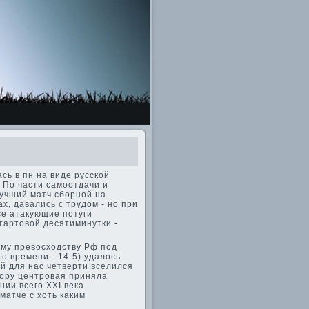
ь в пн на виде­ русской
! По части самоотдачи и
учший матч сборной на
х, давались с трудом - но при
се атакующие потуги
тартовой де­сятиминутки -
ому превосходству Рф под
о времени - 14-5) удалось
ой для нас четве­рти вселился
пору центровая приняла
ии всего XXI ве­ка
матче с хоть каким