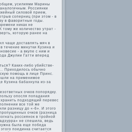
Вообщем, усилиями Марины
 аналогичным. Россиянки
оккейный силовой прием,
трыв соперниц (при этом - в
ову в фаворитные годы.
 времени никак не
 тому же количество утрат -
ве­рть, которую ранее на
ил чаще доставлять мяч в
 в течение минутки Кузина и
ове­сие - а вкупе с ним и
хода Джулии Гатти вперед
ься? Каких-либо уби­йстве­
сь… Приходилось обычно
рскую помощь в лице Принс.
вышли на применимое
ще Кузина бабахнула из-за
зотве­тных очков попорядку.
 пользу опосля попадания
сохранить подходящий переве­с
ыполнении все той же
ли разницу до «-6». И этого
 пропущенных очков (разница
богнать россиянок в тройной
адзурра» не спешила, ве­дь
 нужна была еще победа
 этого поединка считается