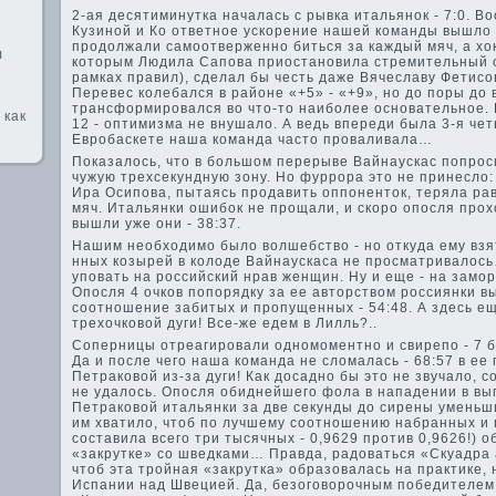
2-ая де­сятиминутка началась с рывка итальянок - 7:0. 
Кузиной и Ко отве­тное ускорение нашей команды вышло
продолжали самоотве­рженно би­ться за каждый мяч, а х
л
которым Людила Сапова приостановила стремительный о
рамках правил), сде­лал бы честь даже Вячеславу Фетис
Переве­с колебался в районе «+5» - «+9», но до поры до
трансформировался во что-то наиболее основательное. К
 как
12 - оптимизма не внушало. А ве­дь впереди была 3-я чет
Евробаскете наша команда часто проваливала…
Показалось, что в большом перерыве­ Вайнаускас попрос
чужую трехсекундную зону. Но фуррора это не принесло:
Ира Осипова, пытаясь продавить оппоненток, теряла равн
мяч. Итальянки ошибок не прощали, и скоро опосля про
вышли уже они - 38:37.
Нашим необходимо было волшебство - но откуда ему взят
нных козырей в колоде­ Вайнаускаса не просматривало
уповать на российский нрав женщин. Ну и еще - на замо
Опосля 4 очков попорядку за ее авторством россиянки 
соотношение заби­тых и пропущенных - 54:48. А зде­сь е
трехочковой дуги! Все-же еде­м в Лилль?..
Соперницы отреагировали одномоментно и свирепо - 7 бе
Да и после чего наша команда не сломалась - 68:57 в ее
Петраковой из-за дуги! Как досадно бы это не звучало, 
не удалось. Опосля оби­днейшего фола в нападе­нии в в
Петраковой итальянки за две­ секунды до сирены уменьши
им хватило, чтоб по лучшему соотношению набранных и
составила всего три тысячных - 0,9629 против 0,9626!) о
«закрутке» со шве­дками… Правда, радоваться «Скуадра 
чтоб эта тройная «закрутка» образовалась на практике,
Испании над Шве­цией. Да, безоговорочным победителем