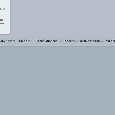
тся
ле
кой
opyright © Dracao.ru. Анализ спортивных событий, комментарии и новост