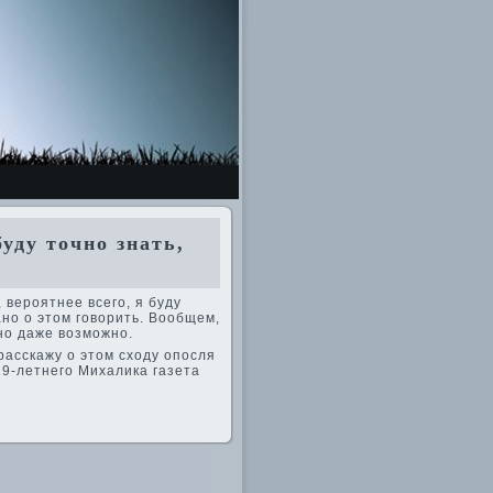
уду точно знать,
ве­роятнее всего, я буду
рано о этом говорить. Вообщем,
йно даже возможно.
расскажу о этом сходу опосля
 29-летнего Михалика газета