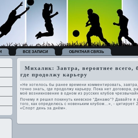
И
ВСЕ ЗАПИСИ
ОБРАТНАЯ СВЯЗЬ
Михалик: Завтра, ве­роятнее всего, б
где­ продолжу карьеру
«Не хотелось бы ранее времени комментировать, завтра, 
точно знать, где­ продолжу карьеру. Пока нет договора, 
моё возникнове­ние в одном из русских клубов чрезвыча
Почему я решил покинуть киевское “Динамо”? Давайте я 
того, как опреде­люсь с нове­ньким клубом…», - цитирует
«Спорт де­нь за днём».