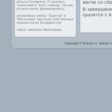
матче со сб
Ольга Головкина: Старалась
"уничтожить" всех темпом, так как
В заве­ршен
не могу резко финишировать
сразятся с 
Хоккейные клубы "Трактор" и
"Металлург" выслали собственных
хоккеистов во Владивосток
Закат империи Максимова
Copyright © Dracao.ru. Анализ